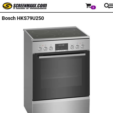
0
Bosch
HKS79U250