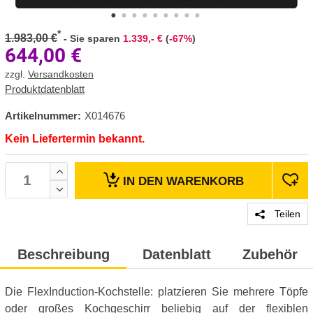
*
1.983,00 €
-
Sie sparen
1.339,- €
(
-67%
)
644,00
€
zzgl.
Versandkosten
Produktdatenblatt
Artikelnummer:
X014676
Kein Liefertermin bekannt.
IN DEN
WARENKORB
Teilen
Beschreibung
Datenblatt
Zubehör
Die FlexInduction-Kochstelle: platzieren Sie mehrere Töpfe
oder großes Kochgeschirr beliebig auf der flexiblen