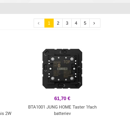
1
2
3
4
5
61,70 €
BTA1001 JUNG HOME Taster 1fach
ais 2W
batteriev