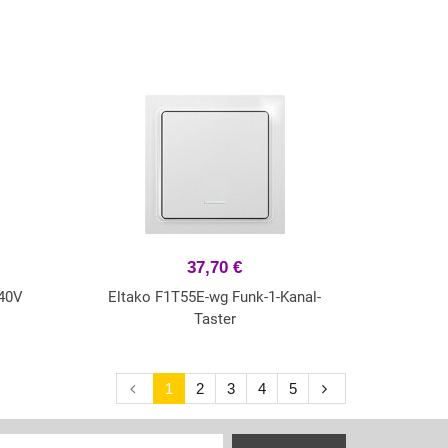
37,70 €
40V
Eltako F1T55E-wg Funk-1-Kanal-
Taster
1
2
3
4
5