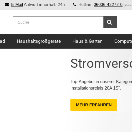
E-Mail
Antwort innerhalb 24h
Hotline:
06036-43272-0
(Mo-Fr:
Bad
Haushaltsgroßgeräte
Haus & Garten
Compute
Stromvers
Top-Angebot in unserer Katego
Installationsrelais 20A 1S".
MEHR ERFAHREN