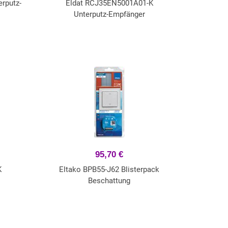
rputz-
Eldat RCJ35EN5001A01-K
Unterputz-Empfänger
95,70 €
K
Eltako BPB55-J62 Blisterpack
Beschattung