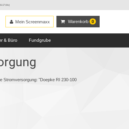
 8-17 Uhr)
Warenkorb
0
Mein Screenmaxx
r & Büro
Fundgrube
orgung
rie Stromversorgung: "Doepke RI 230-100