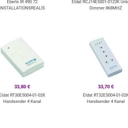
Eberle IR 490 72
Eldat RCJ14E5001-0123K Unte
INSTALLATIONSREALIS
Dimmer 868MHZ
33,80 €
33,70 €
Eldat RT30E5004-01-02K
Eldat RT32E5004-01-02
Handsender 4 Kanal
Handsender 4 Kanal