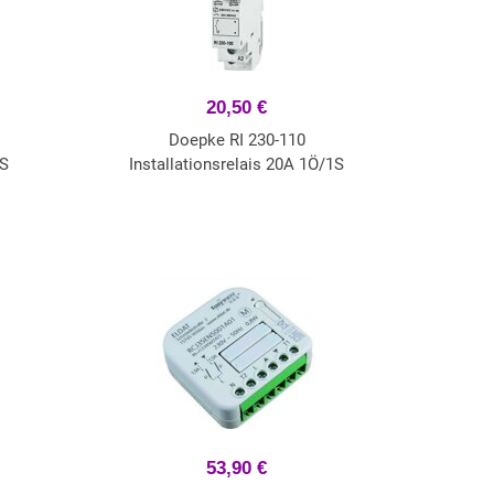
20,50 €
Doepke RI 230-110
1S
Installationsrelais 20A 1Ö/1S
53,90 €