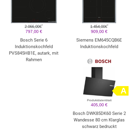
*
*
2.066,00€
1.454,00€
797,00 €
909,00 €
Bosch Serie 6
Siemens EM645CQB6E
Induktionskochfeld
Induktionskochfeld
PVS845HB1E, autark, mit
Rahmen
A
Produktdatenblatt
405,00 €
Bosch DWK85DK60 Serie 2
Wandesse 80 cm Klarglas
schwarz bedruckt