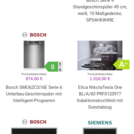
Bosch Serie 4
Standgeschirrspüler 45 cm,
weiß, 10 Maßgedecke,
SPS4HKW49E
A
+
Produktdatenblatt
Produktdatenblatt
874,00 €
1.018,00 €
Bosch SMU6ZCS16E Serie 6
Elica NikolaTesla One
Unterbau-Geschirrspüler mit
BL/A/83 PRF0120977
Intelligent-Programm
Induktionskochfeld mit
Dunstabzug