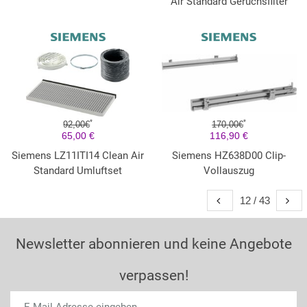
Air Standard Geruchsfilter
*
*
92,00€
170,00€
65,00 €
116,90 €
Siemens LZ11ITI14 Clean Air
Siemens HZ638D00 Clip-
Standard Umluftset
Vollauszug
12 / 43
Newsletter abonnieren und keine Angebote
verpassen!