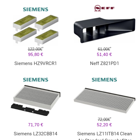
*
*
122,00€
61,00€
95,80 €
51,40 €
Siemens HZ9VRCR1
Neff Z821PD1
*
72,00€
71,70 €
52,20 €
Siemens LZ32CBB14
Siemens LZ11ITB14 Clean