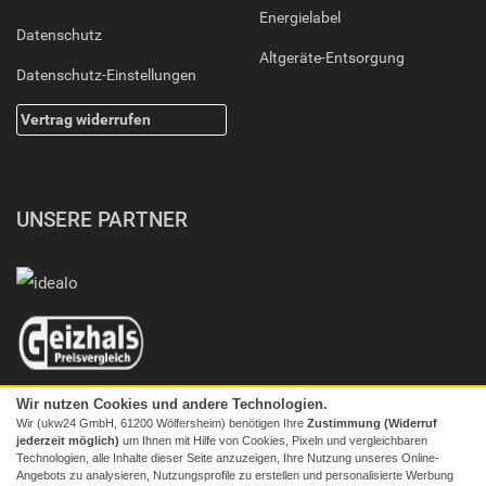
Energielabel
Datenschutz
Altgeräte-Entsorgung
Datenschutz-Einstellungen
Vertrag widerrufen
UNSERE PARTNER
Wir nutzen Cookies und andere Technologien.
Wir (ukw24 GmbH, 61200 Wölfersheim) benötigen Ihre
Zustimmung (Widerruf
jederzeit möglich)
um Ihnen mit Hilfe von Cookies, Pixeln und vergleichbaren
Technologien, alle Inhalte dieser Seite anzuzeigen, Ihre Nutzung unseres Online-
Angebots zu analysieren, Nutzungsprofile zu erstellen und personalisierte Werbung