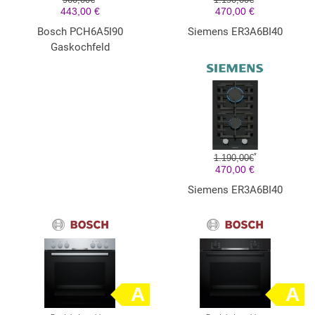
443,00 €
470,00 €
Bosch PCH6A5I90
Siemens ER3A6BI40
Gaskochfeld
*
1.190,00€
470,00 €
Siemens ER3A6BI40
A
A