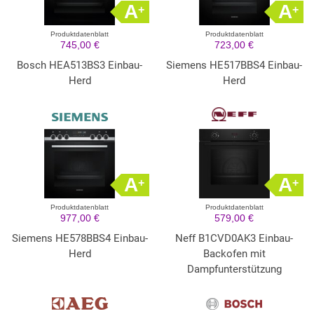
A
A
+
+
Produktdatenblatt
Produktdatenblatt
745,00 €
723,00 €
Bosch HEA513BS3 Einbau-
Siemens HE517BBS4 Einbau-
Herd
Herd
A
A
+
+
Produktdatenblatt
Produktdatenblatt
977,00 €
579,00 €
Siemens HE578BBS4 Einbau-
Neff B1CVD0AK3 Einbau-
Herd
Backofen mit
Dampfunterstützung