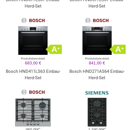
Herd-Set
Herd-Set
A
A
+
+
Produktdatenblatt
Produktdatenblatt
683,00 €
841,00 €
Bosch HND411LS63 Einbau-
Bosch HND271AS64 Einbau-
Herd-Set
Herd-Set
*
*
960,00€
1.190,00€