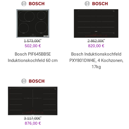
*
*
1.573,00€
2.862,00€
502,00 €
820,00 €
Bosch PIF645BB5E
Bosch Induktionskochfeld
Induktionskochfeld 60 cm
PXY801DW4E, 4 Kochzonen,
17kg
*
3.117,00€
876,00 €