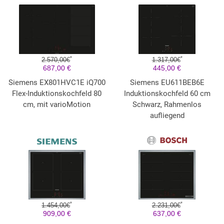
*
*
2.570,00€
1.317,00€
687,00 €
445,00 €
Siemens EX801HVC1E iQ700
Siemens EU611BEB6E
Flex-Induktionskochfeld 80
Induktionskochfeld 60 cm
cm, mit varioMotion
Schwarz, Rahmenlos
aufliegend
*
*
1.454,00€
2.231,00€
909,00 €
637,00 €