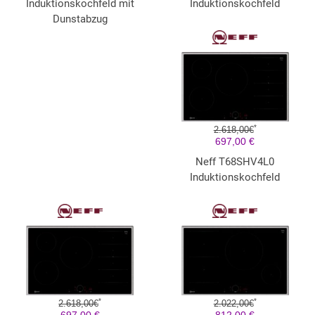
Induktionskochfeld mit
Induktionskochfeld
Dunstabzug
*
2.618,00€
697,00 €
Neff T68SHV4L0
Induktionskochfeld
*
*
2.618,00€
2.022,00€