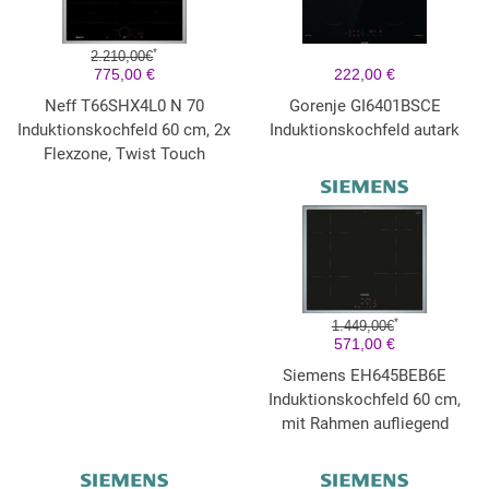
*
2.210,00€
775,00 €
222,00 €
Neff T66SHX4L0 N 70
Gorenje GI6401BSCE
Induktionskochfeld 60 cm, 2x
Induktionskochfeld autark
Flexzone, Twist Touch
*
1.449,00€
571,00 €
Siemens EH645BEB6E
Induktionskochfeld 60 cm,
mit Rahmen aufliegend