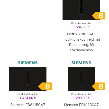
B
Produktdatenblatt
1.584,00 €
Neff V58NBSGA6
Induktionskochfeld mit
Dunstabzug, 80
cm,rahmenlos
B
B
Produktdatenblatt
Produktdatenblatt
1.424,00 €
1.299,00 €
Siemens ED811BGA7
Siemens ED611BGA7