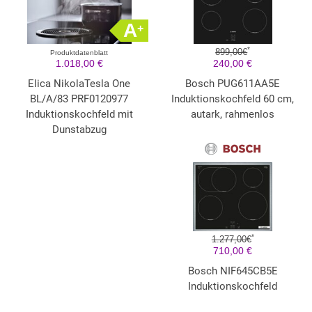
A
+
*
899,00€
Produktdatenblatt
1.018,00 €
240,00 €
Elica NikolaTesla One
Bosch PUG611AA5E
BL/A/83 PRF0120977
Induktionskochfeld 60 cm,
Induktionskochfeld mit
autark, rahmenlos
Dunstabzug
*
1.277,00€
710,00 €
Bosch NIF645CB5E
Induktionskochfeld