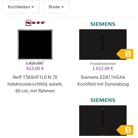
Kochfeldart
Breite
B
*
1.818,00€
Produktdatenblatt
613,00 €
1.612,00 €
Neff T56SHF1L0 N 70
Siemens ED811HGA6
Induktionskochfeld, autark,
Kochfeld mit Dunstabzug
60 cm, mit Rahmen
B