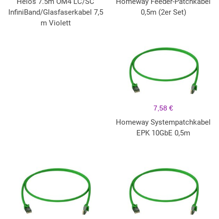
Helos 7.5m OM4 LC/SC
Homeway Feeder-Patchkabel
InfiniBand/Glasfaserkabel 7,5
0,5m (2er Set)
m Violett
7,58 €
Homeway Systempatchkabel
EPK 10GbE 0,5m