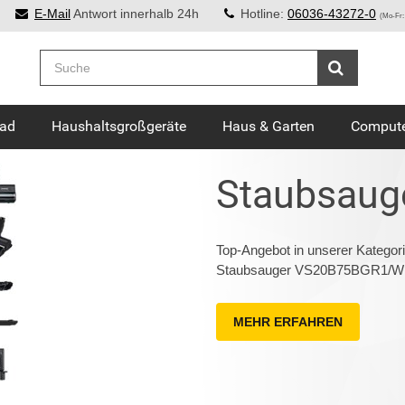
E-Mail
Antwort innerhalb 24h
Hotline:
06036-43272-0
(Mo-Fr:
Bad
Haushaltsgroßgeräte
Haus & Garten
Compute
Staubsauge
Top-Angebot in unserer Katego
Staubsauger VS20B75BGR1/WD
MEHR ERFAHREN