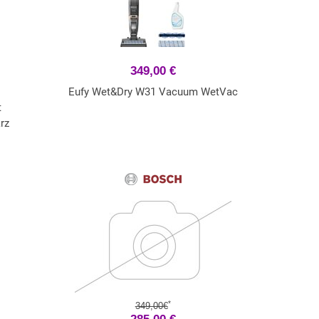
349,00 €
Eufy Wet&Dry W31 Vacuum WetVac
t
rz
*
349,00€