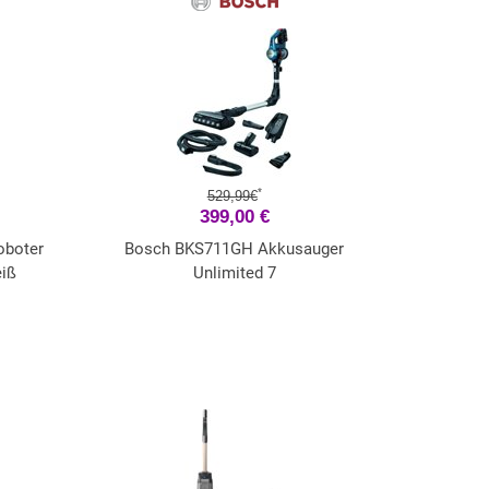
*
529,99€
399,00 €
oboter
Bosch BKS711GH Akkusauger
eiß
Unlimited 7