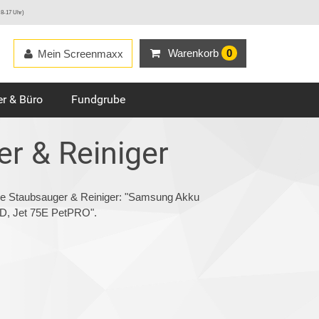
 8-17 Uhr)
Warenkorb
0
Mein Screenmaxx
r & Büro
Fundgrube
r & Reiniger
rie Staubsauger & Reiniger: "Samsung Akku
, Jet 75E PetPRO".