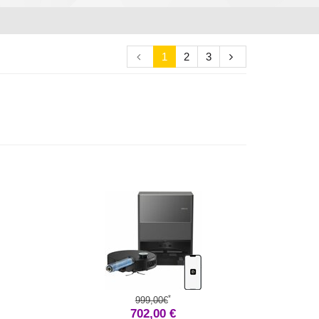
1
2
3
*
999,00€
702,00 €