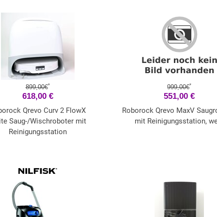
*
*
899,00€
999,00€
618,00 €
551,00 €
borock Qrevo Curv 2 FlowX
Roborock Qrevo MaxV Saugr
te Saug-/Wischroboter mit
mit Reinigungsstation, w
Reinigungsstation