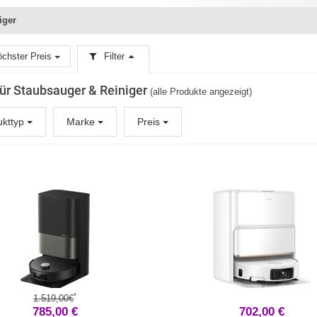
iger
chster Preis
Filter
 für Staubsauger & Reiniger
(alle Produkte angezeigt)
ukttyp
Marke
Preis
*
1.519,00€
785,00 €
702,00 €