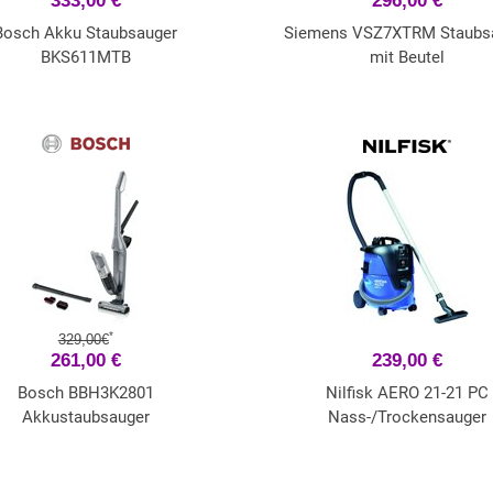
333,00 €
296,00 €
Bosch Akku Staubsauger
Siemens VSZ7XTRM Staubs
BKS611MTB
mit Beutel
*
329,00€
261,00 €
239,00 €
Bosch BBH3K2801
Nilfisk AERO 21-21 PC
Akkustaubsauger
Nass-/Trockensauger