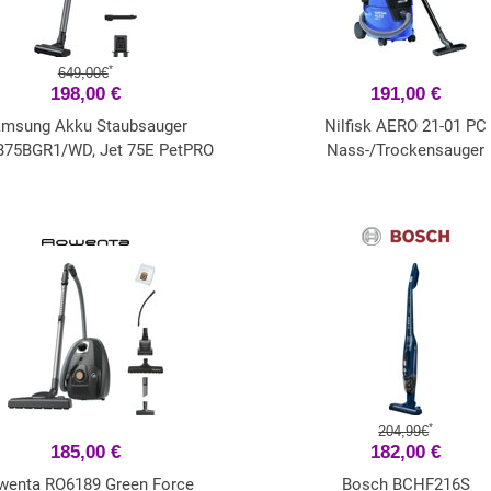
*
649,00€
198,00 €
191,00 €
msung Akku Staubsauger
Nilfisk AERO 21-01 PC
75BGR1/WD, Jet 75E PetPRO
Nass-/Trockensauger
*
204,99€
185,00 €
182,00 €
wenta RO6189 Green Force
Bosch BCHF216S