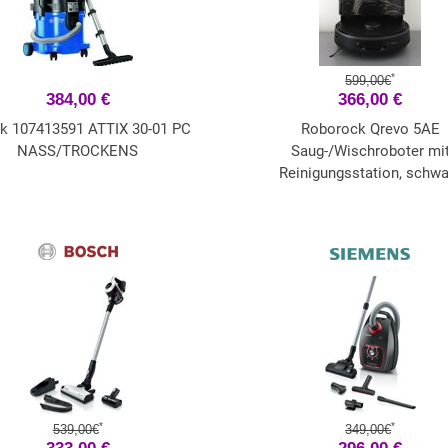
*
599,00€
384,00 €
366,00 €
isk 107413591 ATTIX 30-01 PC
Roborock Qrevo 5AE
NASS/TROCKENS
Saug-/Wischroboter mi
Reinigungsstation, schwa
*
*
539,00€
349,00€