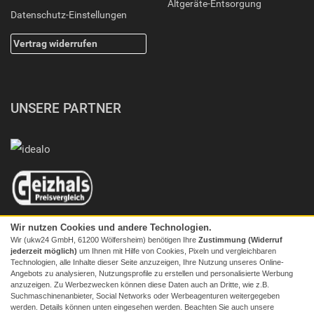
Altgeräte-Entsorgung
Datenschutz-Einstellungen
Vertrag widerrufen
UNSERE PARTNER
Wir nutzen Cookies und andere Technologien.
Wir (ukw24 GmbH, 61200 Wölfersheim) benötigen Ihre
Zustimmung (Widerruf
jederzeit möglich)
um Ihnen mit Hilfe von Cookies, Pixeln und vergleichbaren
Technologien, alle Inhalte dieser Seite anzuzeigen, Ihre Nutzung unseres Online-
Angebots zu analysieren, Nutzungsprofile zu erstellen und personalisierte Werbung
anzuzeigen. Zu Werbezwecken können diese Daten auch an Dritte, wie z.B.
Suchmaschinenanbieter, Social Networks oder Werbeagenturen weitergegeben
werden. Details können unten eingesehen werden. Beachten Sie auch unsere