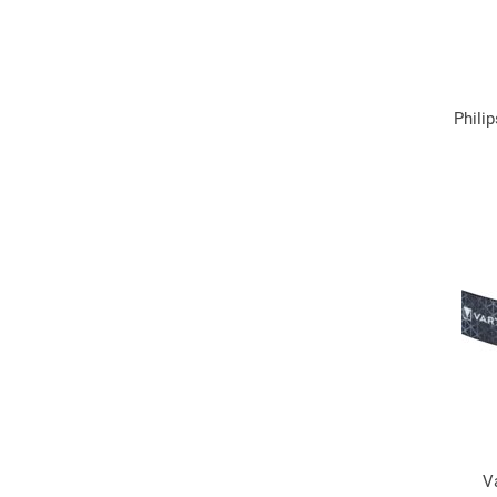
Phili
V