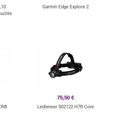
L10
Garmin Edge Explore 2
euchte
75,50 €
SER®
Ledlenser 502122 H7R Core