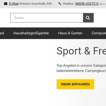
E-Mail
Antwort innerhalb 24h
Hotline:
06036-43272-0
(Mo-Fr:
Bad
Haushaltsgroßgeräte
Haus & Garten
Compute
Sport & Fre
Top-Angebot in unserer Kategori
batteriebetriebene Campingleuch
MEHR ERFAHREN