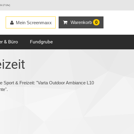
 8-17 Uhr)
Warenkorb
0
Mein Screenmaxx
r & Büro
Fundgrube
izeit
e Sport & Freizeit: "Varta Outdoor Ambiance L10
te".