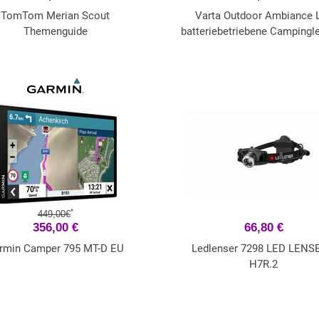
TomTom Merian Scout
Varta Outdoor Ambiance 
Themenguide
batteriebetriebene Campingl
*
449,00€
356,00 €
66,80 €
rmin Camper 795 MT-D EU
Ledlenser 7298 LED LEN
H7R.2