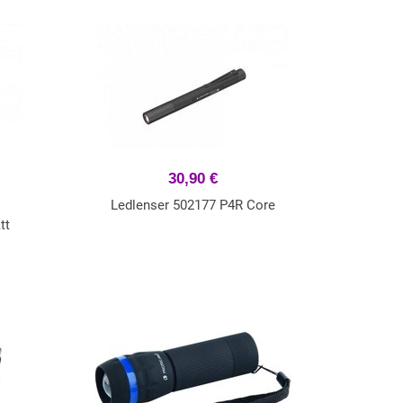
30,90 €
Ledlenser 502177 P4R Core
tt