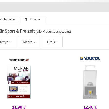
pularität
Filter
für Sport & Freizeit
(alle Produkte angezeigt)
ukttyp
Marke
Preis
11,90 €
12,48 €