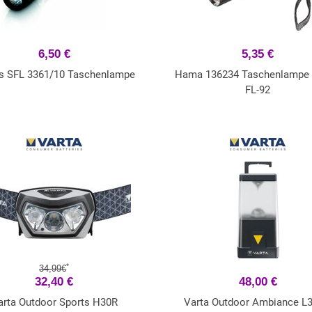
6,50 €
5,35 €
ps SFL 3361/10 Taschenlampe
Hama 136234 Taschenlampe
FL-92
*
34,99€
32,40 €
48,00 €
arta Outdoor Sports H30R
Varta Outdoor Ambiance L