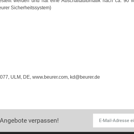
estellt werden und hat eine Abschaltautomatik nach ca. 90 M
eurer Sicherheitssystem)
9077, ULM, DE, www.beurer.com, kd@beurer.de
 Angebote verpassen!