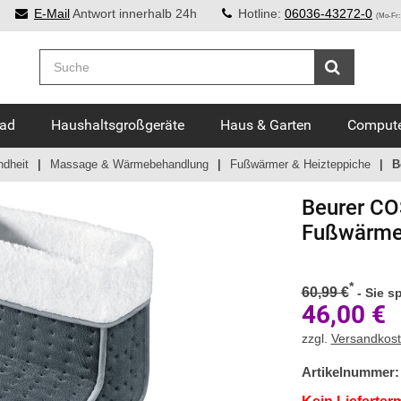
E-Mail
Antwort innerhalb 24h
Hotline:
06036-43272-0
(Mo-Fr:
Bad
Haushaltsgroßgeräte
Haus & Garten
Compute
ndheit
Massage & Wärmebehandlung
Fußwärmer & Heizteppiche
B
Beurer CO
Fußwärmer
*
60,99 €
-
Sie s
46,00
€
zzgl.
Versandkos
Artikelnummer: