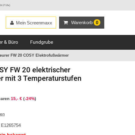
 8-17 Uhr)
Warenkorb
0
Mein Screenmaxx
r & Büro
Fundgrube
eurer FW 20 COSY Elektrofußwärmer
SY FW 20 elektrischer
 mit 3 Temperaturstufen
paren
15,- €
(
-24%
)
ten
E1265754