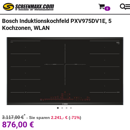
0
Bosch
Induktionskochfeld PXV975DV1E, 5
Kochzonen, WLAN
*
3.117,00 €
-
Sie sparen
2.241,- €
(
-71%
)
876,00
€