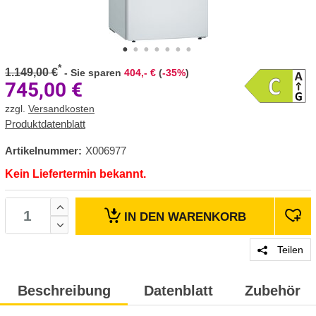
*
1.149,00 €
-
Sie sparen
404,- €
(
-35%
)
745,00
€
zzgl.
Versandkosten
Produktdatenblatt
Artikelnummer:
X006977
Kein Liefertermin bekannt.
IN DEN
WARENKORB
Teilen
Beschreibung
Datenblatt
Zubehör