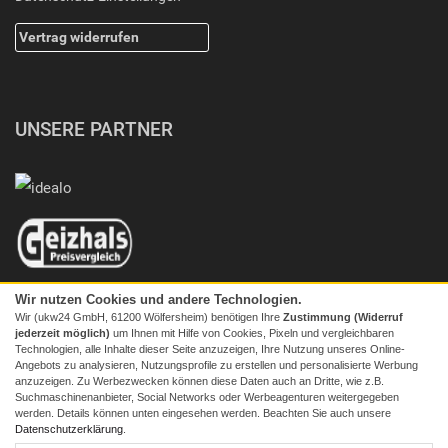
Vertrag widerrufen
UNSERE PARTNER
Wir nutzen Cookies und andere Technologien.
Wir (ukw24 GmbH, 61200 Wölfersheim) benötigen Ihre
Zustimmung (Widerruf
jederzeit möglich)
um Ihnen mit Hilfe von Cookies, Pixeln und vergleichbaren
Technologien, alle Inhalte dieser Seite anzuzeigen, Ihre Nutzung unseres Online-
Angebots zu analysieren, Nutzungsprofile zu erstellen und personalisierte Werbung
anzuzeigen. Zu Werbezwecken können diese Daten auch an Dritte, wie z.B.
Suchmaschinenanbieter, Social Networks oder Werbeagenturen weitergegeben
werden. Details können unten eingesehen werden. Beachten Sie auch unsere
© 2026 Screenmaxx
Datenschutzerklärung
.