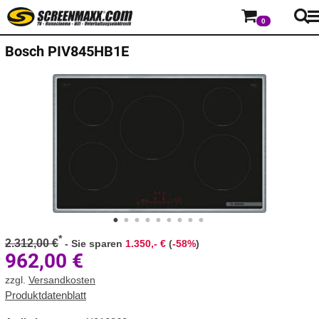
0
Bosch
PIV845HB1E
*
2.312,00 €
-
Sie sparen
1.350,- €
(
-58%
)
962,00
€
zzgl.
Versandkosten
Produktdatenblatt