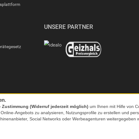
gsplattform
UNSERE PARTNER
erätegesetz
en.
e
Zustimmung (Widerruf jederzeit möglich)
um Ihnen mit Hilfe von Co
s Online-Angebots zu analysieren, Nutzungsprofile zu erstellen und p
chinenanbieter, Social Networks oder Werbeagenturen weitergegeben 
nkl. MwSt. zzgl. Versand | *) Unverbindliche Preisempfehlung | **) Ehemaliger