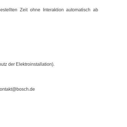
Gerätehöhe
stellten Zeit ohne Interaktion automatisch ab
Gerätetiefe
Höhe verpackt
Breite verpack
Tiefe verpackt
Nischenhöhe 
 der Elektroinstallation).
Nischenhöhe 
Nischenbreite
ontakt@bosch.de
Nischenbreite
Nischentiefe
Nettogewicht
Bruttogewicht