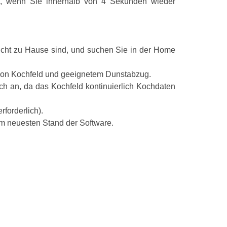
en, wenn Sie innerhalb von 4 Sekunden wieder
Rahmenausfü
Rahmenfarbe
icht zu Hause sind, und suchen Sie in der Home
Anschlusswert
Spannung
von Kochfeld und geeignetem Dunstabzug.
ch an, da das Kochfeld kontinuierlich Kochdaten
Mindestspann
Maximalspann
rforderlich).
m neuesten Stand der Software.
Frequenz
Minimalfreque
Maximalfrequ
Länge Anschlu
Steckerart
Gerätebreite