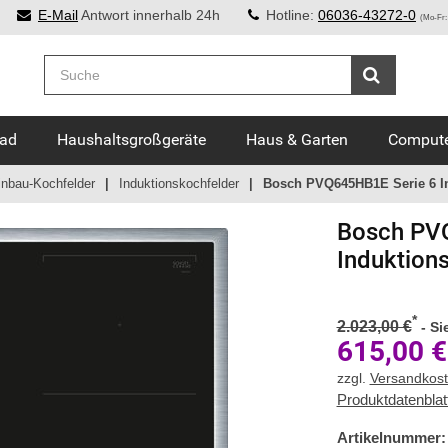
E-Mail
Antwort innerhalb 24h
Hotline:
06036-43272-0
(Mo-Fr:
Bad
Haushaltsgroßgeräte
Haus & Garten
Compute
inbau-Kochfelder
Induktionskochfelder
Bosch PVQ645HB1E Serie 6 In
Bosch
PVQ
Induktion
*
2.023,00 €
-
Si
615,00
€
zzgl.
Versandkos
Produktdatenblat
Artikelnummer: