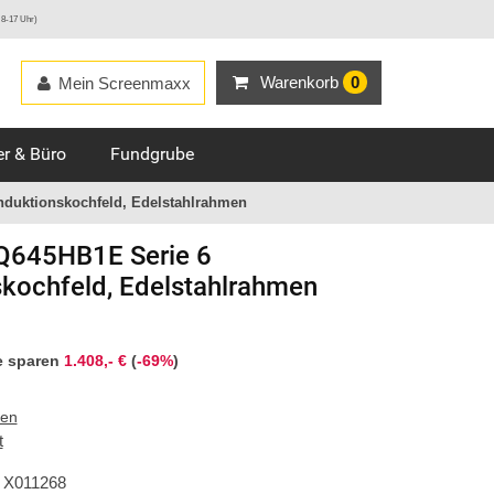
 8-17 Uhr)
Warenkorb
0
Mein Screenmaxx
r & Büro
Fundgrube
duktionskochfeld, Edelstahlrahmen
645HB1E Serie 6
skochfeld, Edelstahlrahmen
e sparen
1.408,- €
(
-69%
)
ten
t
X011268