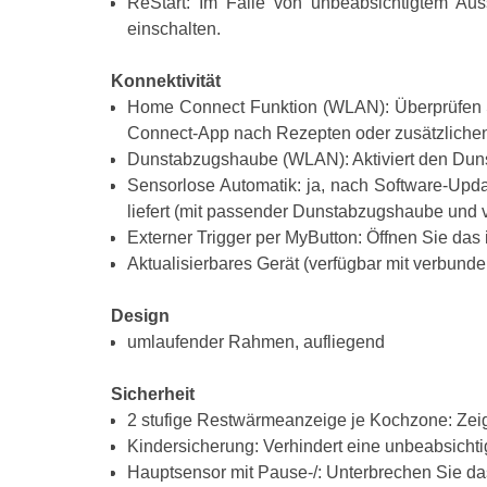
ReStart: Im Falle von unbeabsichtigtem Aus
einschalten.
Konnektivität
Home Connect Funktion (WLAN): Überprüfen Si
Connect-App nach Rezepten oder zusätzlichen
Dunstabzugshaube (WLAN): Aktiviert den Dun
Sensorlose Automatik: ja, nach Software-Upda
liefert (mit passender Dunstabzugshaube un
Externer Trigger per MyButton: Öffnen Sie das 
Aktualisierbares Gerät (verfügbar mit verbun
Design
umlaufender Rahmen, aufliegend
Sicherheit
2 stufige Restwärmeanzeige je Kochzone: Zei
Kindersicherung: Verhindert eine unbeabsichti
Hauptsensor mit Pause-/: Unterbrechen Sie das