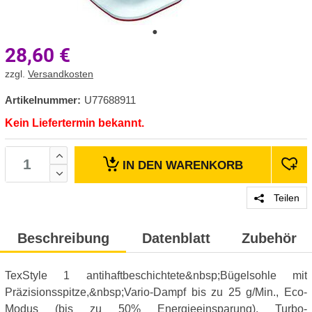
28,60
€
zzgl.
Versandkosten
Artikelnummer:
U77688911
Kein Liefertermin bekannt.
IN DEN
WARENKORB
Teilen
Beschreibung
Datenblatt
Zubehör
TexStyle 1 antihaftbeschichtete&nbsp;Bügelsohle mit
Präzisionsspitze,&nbsp;Vario-Dampf bis zu 25 g/Min., Eco-
Modus (bis zu 50% Energieeinsparung), Turbo-