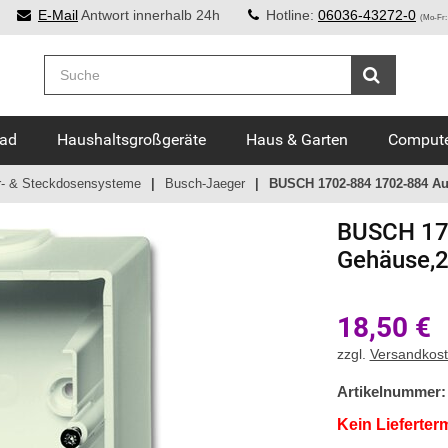
E-Mail
Antwort innerhalb 24h
Hotline:
06036-43272-0
(Mo-Fr:
Bad
Haushaltsgroßgeräte
Haus & Garten
Compute
r- & Steckdosensysteme
Busch-Jaeger
BUSCH 1702-884 1702-884 Au
BUSCH
17
Gehäuse,2
18,50
€
zzgl.
Versandkos
Artikelnummer:
Kein Lieferter