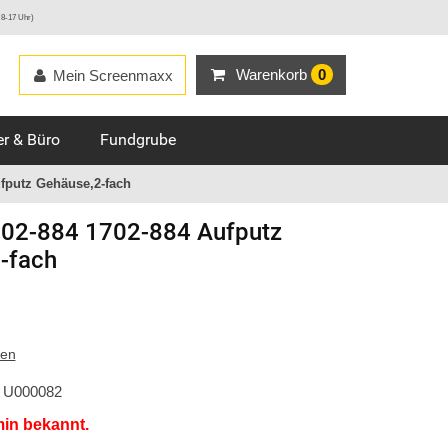
 8-17 Uhr)
Warenkorb
0
Mein Screenmaxx
r & Büro
Fundgrube
fputz Gehäuse,2-fach
02-884 1702-884 Aufputz
-fach
ten
U000082
min bekannt.