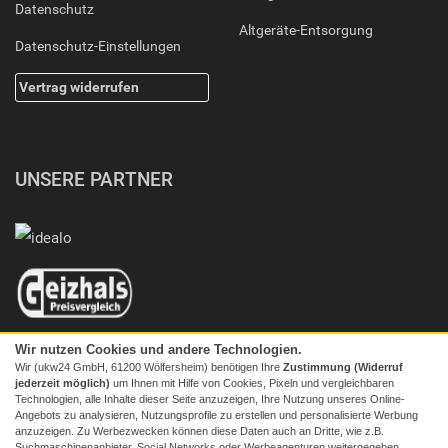
Datenschutz
Altgeräte-Entsorgung
Datenschutz-Einstellungen
Vertrag widerrufen
UNSERE PARTNER
Wir nutzen Cookies und andere Technologien.
Wir (ukw24 GmbH, 61200 Wölfersheim) benötigen Ihre
Zustimmung (Widerruf
jederzeit möglich)
um Ihnen mit Hilfe von Cookies, Pixeln und vergleichbaren
Technologien, alle Inhalte dieser Seite anzuzeigen, Ihre Nutzung unseres Online-
Angebots zu analysieren, Nutzungsprofile zu erstellen und personalisierte Werbung
anzuzeigen. Zu Werbezwecken können diese Daten auch an Dritte, wie z.B.
Suchmaschinenanbieter, Social Networks oder Werbeagenturen weitergegeben