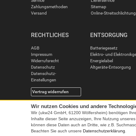
Service
Lieferservice
Zahlungsmethoden
Sitemap
Versand
Online-Streitschlichtun
RECHTLICHES
ENTSORGUNG
AGB
Batteriegesetz
Impressum
Elektro- und Elektronikg
Widerrufsrecht
Energielabel
Datenschutz
Altgeräte-Entsorgung
Datenschutz-
Einstellungen
Vertrag widerrufen
Wir nutzen Cookies und andere Technologi
Wir (ukw24 GmbH, 61200 Wölfersheim) benötigen Ihr
Inhalte dieser Seite anzuzeigen, Ihre Nutzung unsere
können diese Daten auch an Dritte, wie z.B. Suchmas
Beachten Sie auch unsere
Datenschutzerklärung
.