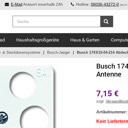
E-Mail
Antwort innerhalb 24h
Hotline:
06036-43272-0
(Mo-Fr:
Bad
Haushaltsgroßgeräte
Haus & Garten
Compute
r- & Steckdosensysteme
Busch-Jaeger
Busch 1743/10-04-214 Abdec
Busch 174
Antenne
7,15
€
zzgl.
Versandkos
Artikelnummer:
Kein Lieferter