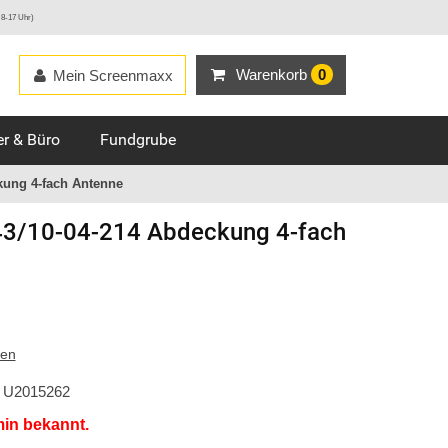
 8-17 Uhr)
Warenkorb
0
Mein Screenmaxx
r & Büro
Fundgrube
kung 4-fach Antenne
3/10-04-214 Abdeckung 4-fach
ten
U2015262
min bekannt.