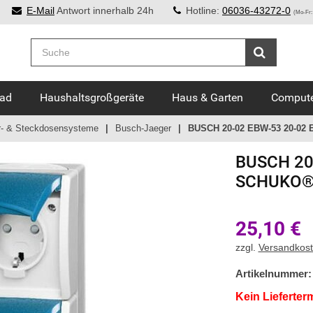
E-Mail
Antwort innerhalb 24h
Hotline:
06036-43272-0
(Mo-Fr:
Bad
Haushaltsgroßgeräte
Haus & Garten
Compute
r- & Steckdosensysteme
Busch-Jaeger
BUSCH 20-02 EBW-53 20-02
BUSCH
20
SCHUKO® 
25,10
€
zzgl.
Versandkos
Artikelnummer:
Kein Lieferter