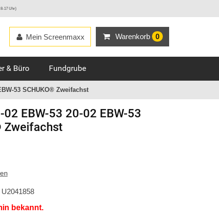
 8-17 Uhr)
Warenkorb
0
Mein Screenmaxx
r & Büro
Fundgrube
 EBW-53 SCHUKO® Zweifachst
-02 EBW-53 20-02 EBW-53
Zweifachst
ten
U2041858
min bekannt.