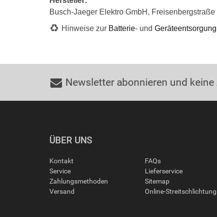
Hersteller:
Busch-Jaeger Elektro GmbH, Freisenbergstraß
Hinweise zur
Batterie
- und
Geräteentsorgung
Newsletter abonnieren und keine
ÜBER UNS
Kontakt
FAQs
Service
Lieferservice
Zahlungsmethoden
Sitemap
Versand
Online-Streitschlichtun