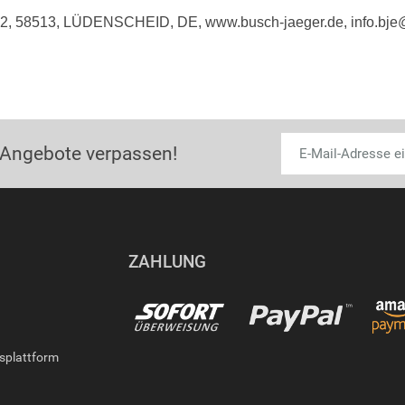
e 2, 58513, LÜDENSCHEID, DE, www.busch-jaeger.de, info.bj
 Angebote verpassen!
ZAHLUNG
gsplattform