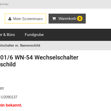
 8-17 Uhr)
Warenkorb
0
Mein Screenmaxx
r & Büro
Fundgrube
lschalter m. Namenschild
01/6 WN-54 Wechselschalter
schild
ten
U2090137
min bekannt.