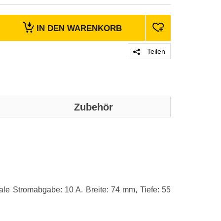
IN DEN
WARENKORB
Teilen
Zubehör
Genaue technis
Merkmale
Anzahl der Po
e Stromabgabe: 10 A. Breite: 74 mm, Tiefe: 55
Produktfarbe
Reihe von Mo