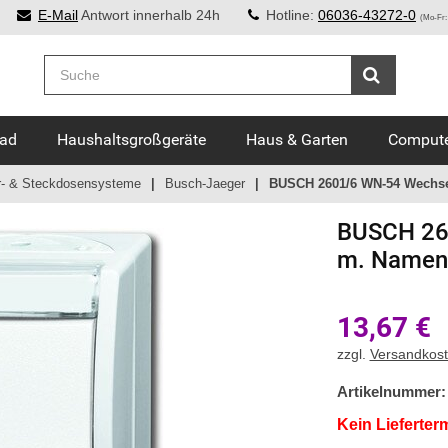
E-Mail
Antwort innerhalb 24h
Hotline:
06036-43272-0
(Mo-Fr:
Bad
Haushaltsgroßgeräte
Haus & Garten
Compute
r- & Steckdosensysteme
Busch-Jaeger
BUSCH 2601/6 WN-54 Wechse
BUSCH
26
m. Namen
13,67
€
zzgl.
Versandkos
Artikelnummer:
Kein Lieferter