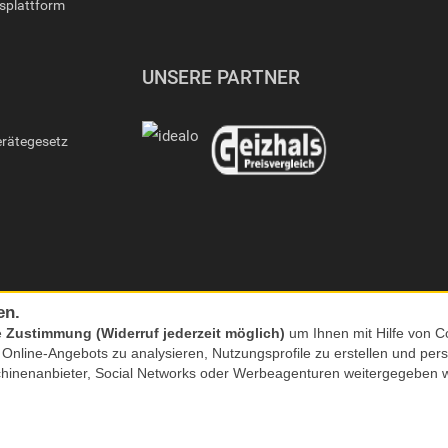
gsplattform
UNSERE PARTNER
erätegesetz
en.
e
Zustimmung (Widerruf jederzeit möglich)
um Ihnen mit Hilfe von Co
s Online-Angebots zu analysieren, Nutzungsprofile zu erstellen und p
chinenanbieter, Social Networks oder Werbeagenturen weitergegeben 
nkl. MwSt. zzgl. Versand | *) Unverbindliche Preisempfehlung | **) Ehemaliger