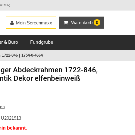
 8-17 Uhr)
Warenkorb
0
Mein Screenmaxx
r & Büro
Fundgrube
1722-846 | 1754-0-4664
ger
Abdeckrahmen 1722-846,
ntik Dekor elfenbeinweiß
ten
U2021913
min bekannt.