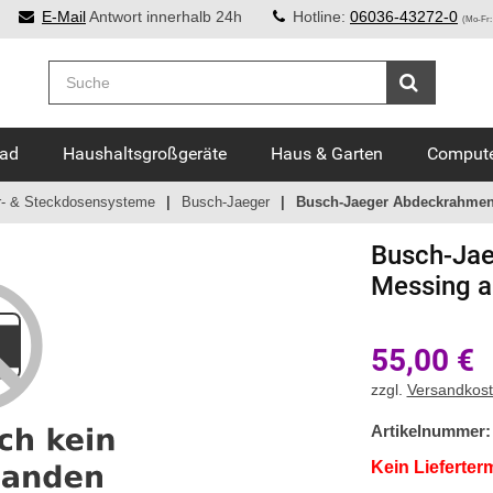
E-Mail
Antwort innerhalb 24h
Hotline:
06036-43272-0
(Mo-Fr:
Bad
Haushaltsgroßgeräte
Haus & Garten
Compute
r- & Steckdosensysteme
Busch-Jaeger
Busch-Jaeger Abdeckrahmen 
Busch-Jae
Messing a
55,00
€
zzgl.
Versandkos
Artikelnummer:
Kein Lieferter