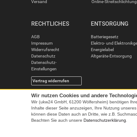
Versand
Online-Streitschlichtun
RECHTLICHES
ENTSORGUNG
AGB
Batteriegesetz
Impressum
Elektro- und Elektronikg
Widerrufsrecht
Energielabel
Datenschutz
Altgeräte-Entsorgung
Datenschutz-
Einstellungen
Vertrag widerrufen
Wir nutzen Cookies und andere Technologi
Wir (ukw24 GmbH, 61200 Wölfersheim) benötigen Ihr
Inhalte dieser Seite anzuzeigen, Ihre Nutzung unsere
können diese Daten auch an Dritte, wie z.B. Suchmas
Beachten Sie auch unsere
Datenschutzerklärung
.
Alle Preise i