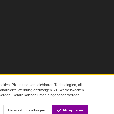
okies, Pixeln und vergleichbaren Technologien, alle
ersonalisierte Werbung anzuzeigen. Zu Werbezwecken
© 2026 Screenmaxx
werden. Details können unten eingesehen werden.
 Verkaufspreis
Details & Einstellungen
Akzeptieren