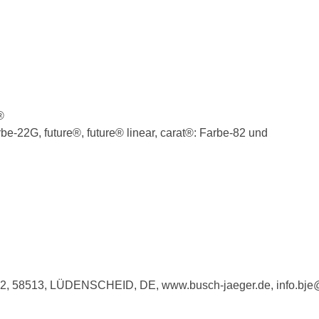
®
be-22G, future®, future® linear, carat®: Farbe-82 und
e 2, 58513, LÜDENSCHEID, DE, www.busch-jaeger.de, info.bj