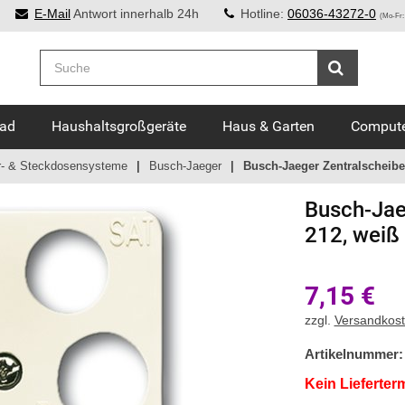
E-Mail
Antwort innerhalb 24h
Hotline:
06036-43272-0
(Mo-Fr:
Bad
Haushaltsgroßgeräte
Haus & Garten
Compute
r- & Steckdosensysteme
Busch-Jaeger
Busch-Jaeger Zentralscheibe 
Busch-Jae
212, weiß
7,15
€
zzgl.
Versandkos
Artikelnummer:
Kein Lieferter