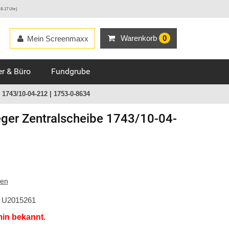
 8-17 Uhr)
Warenkorb
0
Mein Screenmaxx
r & Büro
Fundgrube
1743/10-04-212 | 1753-0-8634
ger
Zentralscheibe 1743/10-04-
ten
U2015261
min bekannt.