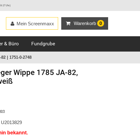
 8-17 Uhr)
Warenkorb
0
Mein Screenmaxx
r & Büro
Fundgrube
82 | 1751-0-2748
ger
Wippe 1785 JA-82,
weiß
ten
U2013829
min bekannt.