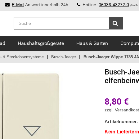
E-Mail
Antwort innerhalb 24h
Hotline:
06036-43272-0
(Mo-Fr:
Bad
Haushaltsgroßgeräte
Haus & Garten
Compute
r- & Steckdosensysteme
Busch-Jaeger
Busch-Jaeger Wippe 1785 JA-
Busch-Jae
elfenbein
8,80
€
zzgl.
Versandkos
Artikelnummer:
Kein Lieferter