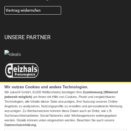
Vertrag widerrufen
UNSERE PARTNER
Wir nutzen Cookies und andere Technologien.
Wir (ukw24 GmbH, 61200 Wölfersheim) benötigen Ihre
Zustimmung (Widerruf
jederzeit möglich)
um Ihnen mit Hilfe von Cookies, Pixeln und vergleichbaren
Technologien, alle Inhalte dieser Seite anzuzeigen, Ihre Nutzung unseres Online-
Angebots zu analysieren, Nutzungsprofile zu erstellen und personalisierte Werbung
anzuzeigen. Zu Werbezwecken können diese Daten auch an Dritte, wie z.B.
Suchmaschinenanbieter, Social Networks oder Werbeagenturen weitergegeben
werden. Details können unten eingesehen werden. Beachten Sie auch unsere
© 2026 Screenmaxx
Datenschutzerklärung
.