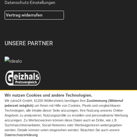
Datenschutz-Einstellungen
Vertrag widerrufen
UNSERE PARTNER
Wir nutzen Cookies und andere Technologien.
Wir (ukw24 GmbH, 61200 Wölfersheim) benötigen Ihre
Zustimmung (Widerruf
jederzeit möglich)
um Ihnen mit Hilfe von Cookies, Pixeln und vergleichbaren
Technologien, alle Inhalte dieser Seite anzuzeigen, Ihre Nutzung unseres Online-
Angebots zu analysieren, Nutzungsprofile zu erstellen und personalisierte Werbung
anzuzeigen. Zu Werbezwecken können diese Daten auch an Dritte, wie z.B.
Suchmaschinenanbieter, Social Networks oder Werbeagenturen weitergegeben
werden. Details können unten eingesehen werden. Beachten Sie auch unsere
© 2026 Screenmaxx
Datenschutzerklärung
.