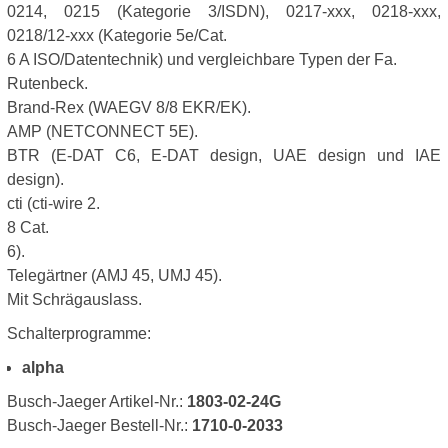
0214, 0215 (Kategorie 3/ISDN), 0217-xxx, 0218-xxx,
0218/12-xxx (Kategorie 5e/Cat.
6 A ISO/Datentechnik) und vergleichbare Typen der Fa.
Rutenbeck.
Brand-Rex (WAEGV 8/8 EKR/EK).
AMP (NETCONNECT 5E).
BTR (E-DAT C6, E-DAT design, UAE design und IAE
design).
cti (cti-wire 2.
8 Cat.
6).
Telegärtner (AMJ 45, UMJ 45).
Mit Schrägauslass.
Schalterprogramme:
alpha
Busch-Jaeger Artikel-Nr.:
1803-02-24G
Busch-Jaeger Bestell-Nr.:
1710-0-2033