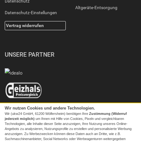
Datenschutz
Altgeräte-Entsorgung
Datenschutz-Einstellungen
Vertrag widerrufen
UNSERE PARTNER
Wir nutzen Cookies und andere Technologien.
Wir (ukw24 GmbH, 61200 Wölfersheim) benötigen Ihre
Zustimmung (Widerruf
jederzeit möglich)
um Ihnen mit Hilfe von Cookies, Pixeln und vergleichbaren
Technologien, alle Inhalte dieser Seite anzuzeigen, Ihre Nutzung unseres Online-
Angebots zu analysieren, Nutzungsprofile zu erstellen und personalisierte Werbung
anzuzeigen. Zu Werbezwecken können diese Daten auch an Dritte, wie z.B.
Suchmaschinenanbieter, Social Networks oder Werbeagenturen weitergegeben