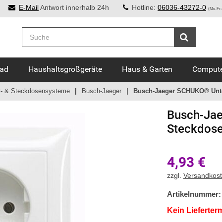
E-Mail
Antwort innerhalb 24h
Hotline:
06036-43272-0
(Mo-Fr:
Bad
Haushaltsgroßgeräte
Haus & Garten
Compute
r- & Steckdosensysteme
Busch-Jaeger
Busch-Jaeger SCHUKO® Unter
Busch-Jae
Steckdose
4,93
€
zzgl.
Versandkos
Artikelnummer:
Kein Lieferter