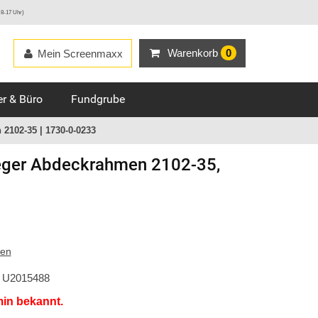
 8-17 Uhr)
Warenkorb
0
Mein Screenmaxx
r & Büro
Fundgrube
2102-35 | 1730-0-0233
ger
Abdeckrahmen 2102-35,
ten
U2015488
min bekannt.