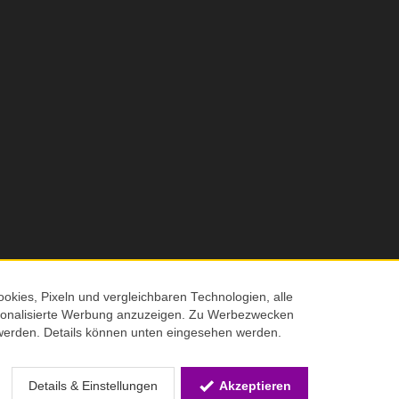
Nachhaltigkeits
okies, Pixeln und vergleichbaren Technologien, alle
ersonalisierte Werbung anzuzeigen. Zu Werbezwecken
© 2026 Screenmaxx
werden. Details können unten eingesehen werden.
 Verkaufspreis
Details & Einstellungen
Akzeptieren