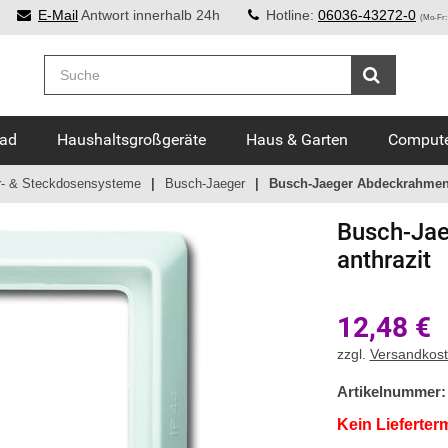
E-Mail
Antwort innerhalb 24h
Hotline:
06036-43272-0
(Mo-Fr:
Bad
Haushaltsgroßgeräte
Haus & Garten
Compute
r- & Steckdosensysteme
Busch-Jaeger
Busch-Jaeger Abdeckrahmen 
Busch-Jae
anthrazit
12,48
€
zzgl.
Versandkos
Artikelnummer:
Kein Lieferter