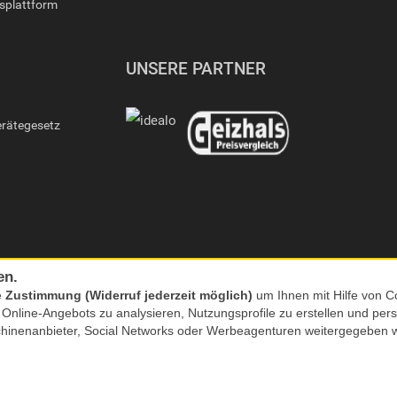
gsplattform
UNSERE PARTNER
erätegesetz
en.
e
Zustimmung (Widerruf jederzeit möglich)
um Ihnen mit Hilfe von Co
s Online-Angebots zu analysieren, Nutzungsprofile zu erstellen und p
chinenanbieter, Social Networks oder Werbeagenturen weitergegeben 
nkl. MwSt. zzgl. Versand | *) Unverbindliche Preisempfehlung | **) Ehemaliger