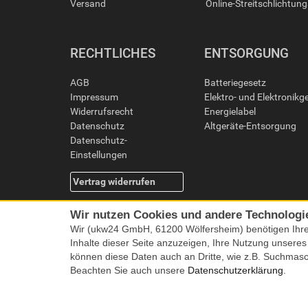
Versand
Online-Streitschlichtun
RECHTLICHES
ENTSORGUNG
AGB
Batteriegesetz
Impressum
Elektro- und Elektronikg
Widerrufsrecht
Energielabel
Datenschutz
Altgeräte-Entsorgung
Datenschutz-
Einstellungen
Vertrag widerrufen
Wir nutzen Cookies und andere Technologi
Wir (ukw24 GmbH, 61200 Wölfersheim) benötigen Ihr
Inhalte dieser Seite anzuzeigen, Ihre Nutzung unsere
können diese Daten auch an Dritte, wie z.B. Suchmas
Beachten Sie auch unsere
Datenschutzerklärung
.
Alle Preise i