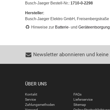
Busch-Jaeger Bestell-Nr.:
1710-0-2298
Hersteller:
Busch-Jaeger Elektro GmbH, Freisenbergstraß
Hinweise zur
Batterie
- und
Geräteentsorgung
Newsletter abonnieren und keine
ÜBER UNS
Kontakt
FAQs
Service
Lieferservice
Zahlungsmethoden
Sitemap
Versand
Online-Streitschlichtun