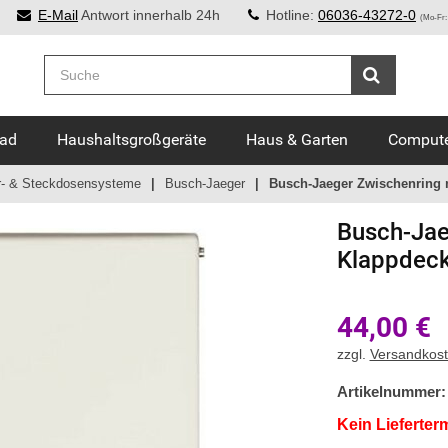
E-Mail
Antwort innerhalb 24h
Hotline:
06036-43272-0
(Mo-Fr:
Bad
Haushaltsgroßgeräte
Haus & Garten
Compute
r- & Steckdosensysteme
Busch-Jaeger
Busch-Jaeger Zwischenring m
Busch-Jae
Klappdeck
44,00
€
zzgl.
Versandkos
Artikelnummer:
Kein Lieferter