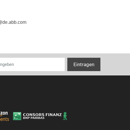
Breite
Höhe
e@de.abb.com