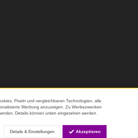
okies, Pixeln und vergleichbaren Technologien, alle
ersonalisierte Werbung anzuzeigen. Zu Werbezwecken
© 2026 Screenmaxx
werden. Details können unten eingesehen werden.
 Verkaufspreis
Details & Einstellungen
Akzeptieren