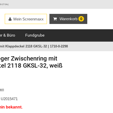
 8-17 Uhr)
Warenkorb
0
Mein Screenmaxx
r & Büro
Fundgrube
it Klappdeckel 2118 GKSL-32 | 1710-0-2298
ger
Zwischenring mit
el 2118 GKSL-32, weiß
ten
U2015471
min bekannt.