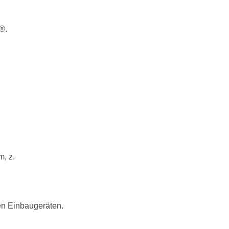
®.
, z.
en Einbaugeräten.