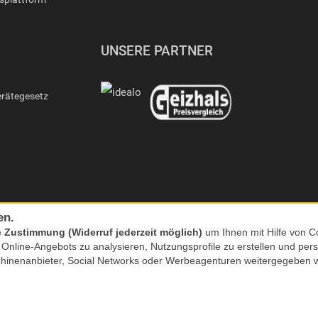
UNSERE PARTNER
erätegesetz
en.
e
Zustimmung (Widerruf jederzeit möglich)
um Ihnen mit Hilfe von Co
s Online-Angebots zu analysieren, Nutzungsprofile zu erstellen und p
chinenanbieter, Social Networks oder Werbeagenturen weitergegeben 
nkl. MwSt. zzgl. Versand | *) Unverbindliche Preisempfehlung | **) Ehemaliger