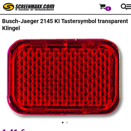
0
Busch-Jaeger
2145 KI Tastersymbol transparent
Klingel