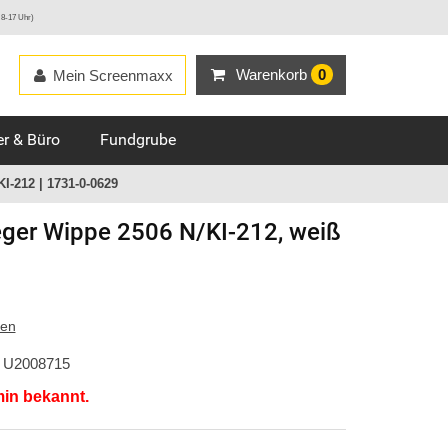
 8-17 Uhr)
Warenkorb
0
Mein Screenmaxx
r & Büro
Fundgrube
I-212 | 1731-0-0629
ger
Wippe 2506 N/KI-212, weiß
ten
U2008715
min bekannt.