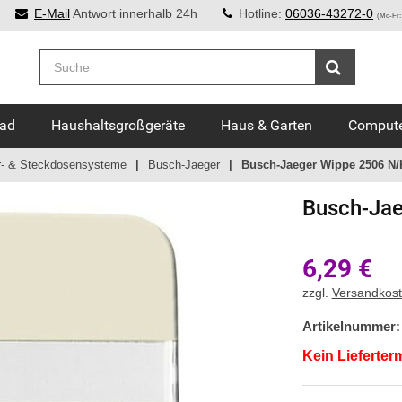
E-Mail
Antwort innerhalb 24h
Hotline:
06036-43272-0
(Mo-Fr:
Bad
Haushaltsgroßgeräte
Haus & Garten
Compute
r- & Steckdosensysteme
Busch-Jaeger
Busch-Jaeger Wippe 2506 N/K
Busch-Jae
6,29
€
zzgl.
Versandkos
Artikelnummer:
Kein Lieferter