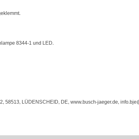
 geklemmt.
hlampe 8344-1 und LED.
e 2, 58513, LÜDENSCHEID, DE, www.busch-jaeger.de, info.bj