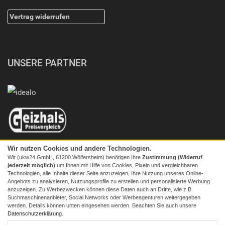
Vertrag widerrufen
UNSERE PARTNER
Wir nutzen Cookies und andere Technologien.
Wir (ukw24 GmbH, 61200 Wölfersheim) benötigen Ihre
Zustimmung (Widerruf
jederzeit möglich)
um Ihnen mit Hilfe von Cookies, Pixeln und vergleichbaren
Technologien, alle Inhalte dieser Seite anzuzeigen, Ihre Nutzung unseres Online-
Angebots zu analysieren, Nutzungsprofile zu erstellen und personalisierte Werbung
anzuzeigen. Zu Werbezwecken können diese Daten auch an Dritte, wie z.B.
Suchmaschinenanbieter, Social Networks oder Werbeagenturen weitergegeben
werden. Details können unten eingesehen werden. Beachten Sie auch unsere
© 2026 Screenmaxx
Datenschutzerklärung
.