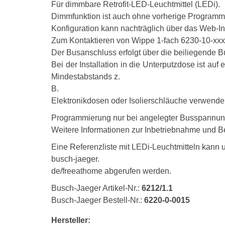
Für dimmbare Retrofit-LED-Leuchtmittel (LEDi).
Dimmfunktion ist auch ohne vorherige Programmi
Konfiguration kann nachträglich über das Web-I
Zum Kontaktieren von Wippe 1-fach 6230-10-xxx
Der Busanschluss erfolgt über die beiliegende 
Bei der Installation in die Unterputzdose ist au
Mindestabstands z.
B.
Elektronikdosen oder Isolierschläuche verwende
Programmierung nur bei angelegter Busspannung
Weitere Informationen zur Inbetriebnahme und B
Eine Referenzliste mit LEDi-Leuchtmitteln kann 
busch-jaeger.
de/freeathome abgerufen werden.
Busch-Jaeger Artikel-Nr.:
6212/1.1
Busch-Jaeger Bestell-Nr.:
6220-0-0015
Hersteller: