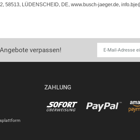
e 2, 58513, LÜDENSCHEID, DE, www.busch-jaeger.de, info.bj
 Angebote verpassen!
ZAHLUNG
gsplattform