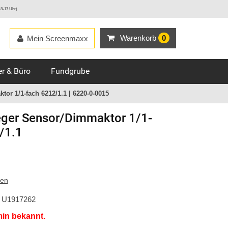
 8-17 Uhr)
Warenkorb
0
Mein Screenmaxx
r & Büro
Fundgrube
or 1/1-fach 6212/1.1 | 6220-0-0015
ger
Sensor/Dimmaktor 1/1-
/1.1
ten
U1917262
min bekannt.