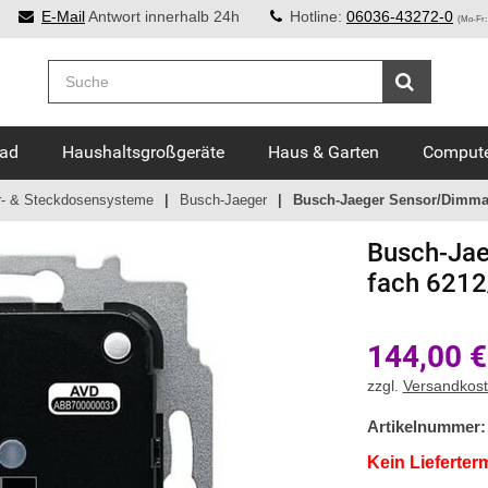
E-Mail
Antwort innerhalb 24h
Hotline:
06036-43272-0
(Mo-Fr:
Bad
Haushaltsgroßgeräte
Haus & Garten
Compute
r- & Steckdosensysteme
Busch-Jaeger
Busch-Jaeger Sensor/Dimmakt
Busch-Jae
fach 6212
144,00
€
zzgl.
Versandkos
Artikelnummer:
Kein Lieferter