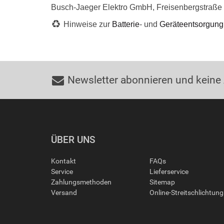
Busch-Jaeger Elektro GmbH, Freisenbergstraß
Hinweise zur
Batterie
- und
Geräteentsorgung
Newsletter abonnieren und keine
ÜBER UNS
Kontakt
FAQs
Service
Lieferservice
Zahlungsmethoden
Sitemap
Versand
Online-Streitschlichtun