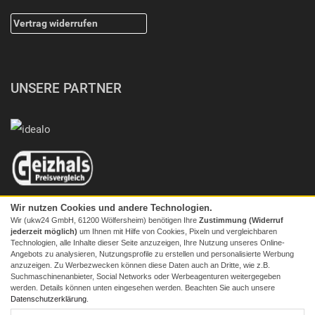
Vertrag widerrufen
UNSERE PARTNER
Wir nutzen Cookies und andere Technologien.
Wir (ukw24 GmbH, 61200 Wölfersheim) benötigen Ihre
Zustimmung (Widerruf
jederzeit möglich)
um Ihnen mit Hilfe von Cookies, Pixeln und vergleichbaren
Technologien, alle Inhalte dieser Seite anzuzeigen, Ihre Nutzung unseres Online-
Angebots zu analysieren, Nutzungsprofile zu erstellen und personalisierte Werbung
anzuzeigen. Zu Werbezwecken können diese Daten auch an Dritte, wie z.B.
Suchmaschinenanbieter, Social Networks oder Werbeagenturen weitergegeben
werden. Details können unten eingesehen werden. Beachten Sie auch unsere
© 2026 Screenmaxx
Datenschutzerklärung
.