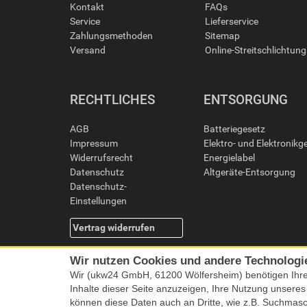
Kontakt
FAQs
Service
Lieferservice
Zahlungsmethoden
Sitemap
Versand
Online-Streitschlichtun
RECHTLICHES
ENTSORGUNG
AGB
Batteriegesetz
Impressum
Elektro- und Elektronikg
Widerrufsrecht
Energielabel
Datenschutz
Altgeräte-Entsorgung
Datenschutz-
Einstellungen
Vertrag widerrufen
Wir nutzen Cookies und andere Technologi
Wir (ukw24 GmbH, 61200 Wölfersheim) benötigen Ihr
Inhalte dieser Seite anzuzeigen, Ihre Nutzung unsere
können diese Daten auch an Dritte, wie z.B. Suchmas