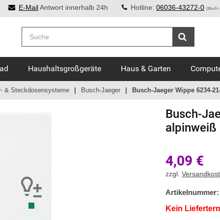
E-Mail
Antwort innerhalb 24h
Hotline:
06036-43272-0
(Mo-Fr:
Bad
Haushaltsgroßgeräte
Haus & Garten
Compute
r- & Steckdosensysteme
Busch-Jaeger
Busch-Jaeger Wippe 6234-21-
Busch-Jae
alpinweiß
4,09
€
zzgl.
Versandkos
Artikelnummer:
Kein Lieferter