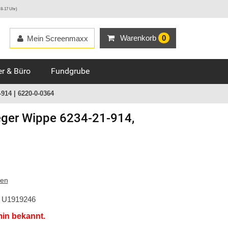
 8-17 Uhr)
Warenkorb
0
Mein Screenmaxx
r & Büro
Fundgrube
914 | 6220-0-0364
ger
Wippe 6234-21-914,
ten
U1919246
min bekannt.