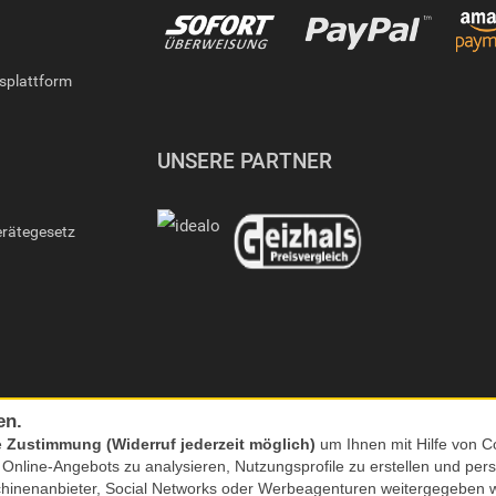
gsplattform
UNSERE PARTNER
erätegesetz
en.
e
Zustimmung (Widerruf jederzeit möglich)
um Ihnen mit Hilfe von Co
s Online-Angebots zu analysieren, Nutzungsprofile zu erstellen und p
chinenanbieter, Social Networks oder Werbeagenturen weitergegeben 