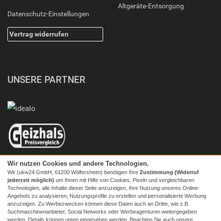
Altgeräte-Entsorgung
Datenschutz-Einstellungen
Vertrag widerrufen
UNSERE PARTNER
Wir nutzen Cookies und andere Technologien.
Wir (ukw24 GmbH, 61200 Wölfersheim) benötigen Ihre
Zustimmung (Widerruf
jederzeit möglich)
um Ihnen mit Hilfe von Cookies, Pixeln und vergleichbaren
Technologien, alle Inhalte dieser Seite anzuzeigen, Ihre Nutzung unseres Online-
Angebots zu analysieren, Nutzungsprofile zu erstellen und personalisierte Werbung
anzuzeigen. Zu Werbezwecken können diese Daten auch an Dritte, wie z.B.
Suchmaschinenanbieter, Social Networks oder Werbeagenturen weitergegeben
werden. Details können unten eingesehen werden. Beachten Sie auch unsere