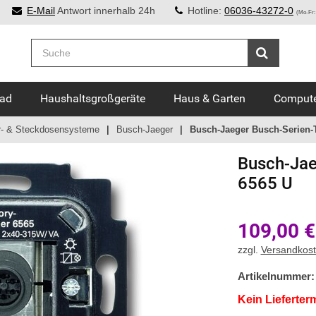
E-Mail
Antwort innerhalb 24h
Hotline:
06036-43272-0
(Mo-Fr:
Bad
Haushaltsgroßgeräte
Haus & Garten
Compute
r- & Steckdosensysteme
Busch-Jaeger
Busch-Jaeger Busch-Serien-T
Busch-Jae
6565 U
109,00
€
zzgl.
Versandkos
Artikelnummer:
Kein Lieferter