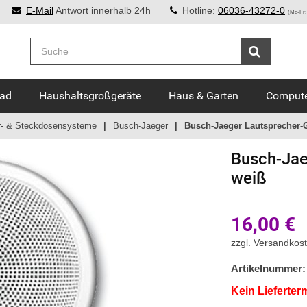
E-Mail
Antwort innerhalb 24h
Hotline:
06036-43272-0
(Mo-Fr:
Bad
Haushaltsgroßgeräte
Haus & Garten
Compute
r- & Steckdosensysteme
Busch-Jaeger
Busch-Jaeger Lautsprecher-Gi
Busch-Jae
weiß
16,00
€
zzgl.
Versandkos
Artikelnummer:
Kein Lieferter