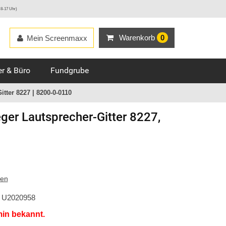
 8-17 Uhr)
Warenkorb
0
Mein Screenmaxx
r & Büro
Fundgrube
tter 8227 | 8200-0-0110
ger
Lautsprecher-Gitter 8227,
ten
U2020958
min bekannt.