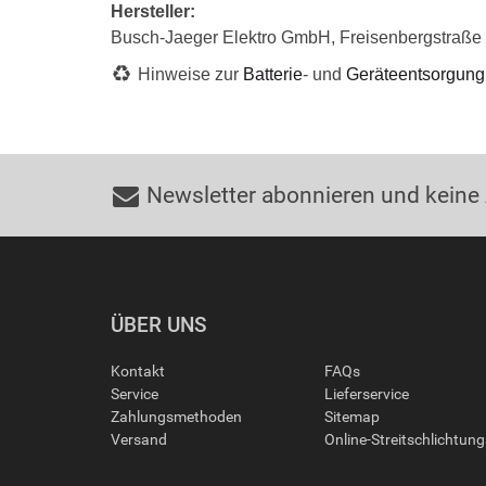
Hersteller:
Busch-Jaeger Elektro GmbH, Freisenbergstraß
Hinweise zur
Batterie
- und
Geräteentsorgung
Newsletter abonnieren und keine
ÜBER UNS
Kontakt
FAQs
Service
Lieferservice
Zahlungsmethoden
Sitemap
Versand
Online-Streitschlichtun