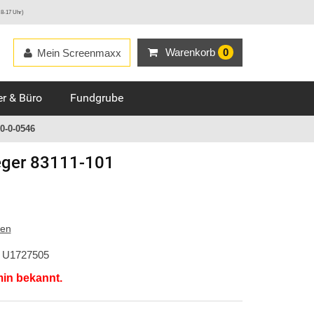
 8-17 Uhr)
Warenkorb
0
Mein Screenmaxx
r & Büro
Fundgrube
0-0-0546
ger
83111-101
ten
U1727505
min bekannt.