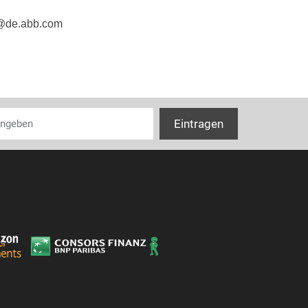
Höhe
e@de.abb.com
Tiefe