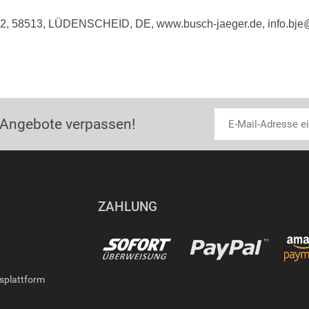
e 2, 58513, LÜDENSCHEID, DE, www.busch-jaeger.de, info.bj
 Angebote verpassen!
ZAHLUNG
gsplattform