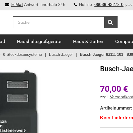
E-Mail
Antwort innerhalb 24h
Hotline:
06036-43272-0
(Mo-Fr:
Bad
Haushaltsgroßgeräte
Haus & Garten
Compute
r- & Steckdosensysteme
Busch-Jaeger
Busch-Jaeger 83111-101 | 830
Busch-Jae
70,00
€
zzgl.
Versandkos
Artikelnummer:
Kein Lieferter