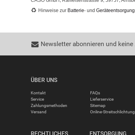
CASO GmbH, Raiffeisenstrasse 9, 59757, Arnsb
Hinweise zur
Batterie
- und
Geräteentsorgung
Newsletter abonnieren und keine
ÜBER UNS
Kontakt
FAQs
Service
Lieferservice
Zahlungsmethoden
Sitemap
Versand
Online-Streitschlichtun
RECHTLICHES
ENTSORGUNG