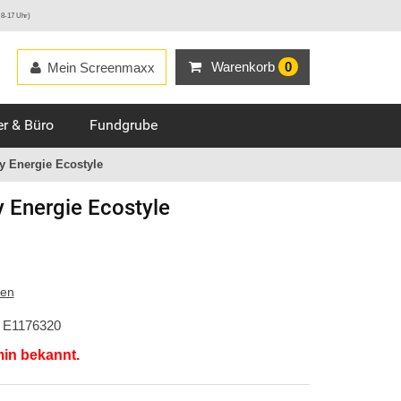
 8-17 Uhr)
Warenkorb
0
Mein Screenmaxx
r & Büro
Fundgrube
 Energie Ecostyle
 Energie Ecostyle
ten
E1176320
min bekannt.