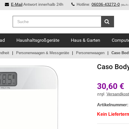
E-Mail
Antwort innerhalb 24h
Hotline:
06036-43272-0
(Mo-Fr:
Bad
Haushaltsgroßgeräte
Haus & Garten
Compute
ndheit
Personenwaagen & Messgeräte
Personenwaagen
Caso Body
Caso
Body
30,60
€
zzgl.
Versandkos
Artikelnummer:
Kein Lieferter