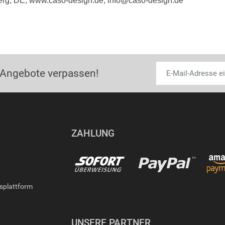
erg, DE, www.caso-design.de, info@caso-design.de
 Angebote verpassen!
ZAHLUNG
gsplattform
UNSERE PARTNER