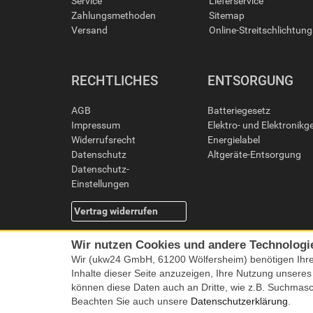
Service
Lieferservice
Zahlungsmethoden
Sitemap
Versand
Online-Streitschlichtun
RECHTLICHES
ENTSORGUNG
AGB
Batteriegesetz
Impressum
Elektro- und Elektronikg
Widerrufsrecht
Energielabel
Datenschutz
Altgeräte-Entsorgung
Datenschutz-
Einstellungen
Vertrag widerrufen
Wir nutzen Cookies und andere Technologi
Wir (ukw24 GmbH, 61200 Wölfersheim) benötigen Ihr
Inhalte dieser Seite anzuzeigen, Ihre Nutzung unsere
können diese Daten auch an Dritte, wie z.B. Suchmas
Beachten Sie auch unsere
Datenschutzerklärung
.