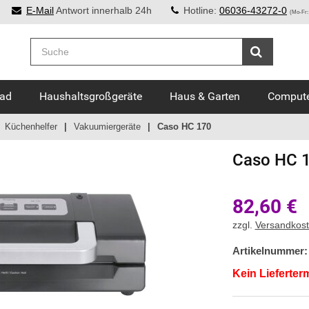
E-Mail
Antwort innerhalb 24h
Hotline:
06036-43272-0
(Mo-Fr:
Bad
Haushaltsgroßgeräte
Haus & Garten
Compute
Küchenhelfer
Vakuumiergeräte
Caso HC 170
Caso
HC 
82,60
€
zzgl.
Versandkos
Artikelnummer:
Kein Lieferter