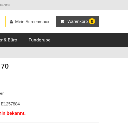
 8-17 Uhr)
Warenkorb
0
Mein Screenmaxx
r & Büro
Fundgrube
170
ten
E1257884
min bekannt.