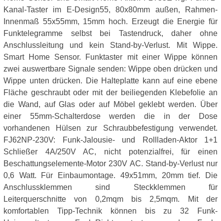
Kanal-Taster im E-Design55, 80x80mm außen, Rahmen-
Innenmaß 55x55mm, 15mm hoch. Erzeugt die Energie für
Funktelegramme selbst bei Tastendruck, daher ohne
Anschlussleitung und kein Stand-by-Verlust. Mit Wippe.
Smart Home Sensor. Funktaster mit einer Wippe können
zwei auswertbare Signale senden: Wippe oben drücken und
Wippe unten drücken. Die Halteplatte kann auf eine ebene
Fläche geschraubt oder mit der beiliegenden Klebefolie an
die Wand, auf Glas oder auf Möbel geklebt werden. Über
einer 55mm-Schalterdose werden die in der Dose
vorhandenen Hülsen zur Schraubbefestigung verwendet.
FJ62NP-230V: Funk-Jalousie- und Rollladen-Aktor 1+1
Schließer 4A/250V AC, nicht potenzialfrei, für einen
Beschattungselemente-Motor 230V AC. Stand-by-Verlust nur
0,6 Watt. Für Einbaumontage. 49x51mm, 20mm tief. Die
Anschlussklemmen sind Steckklemmen für
Leiterquerschnitte von 0,2mqm bis 2,5mqm. Mit der
komfortablen Tipp-Technik können bis zu 32 Funk-