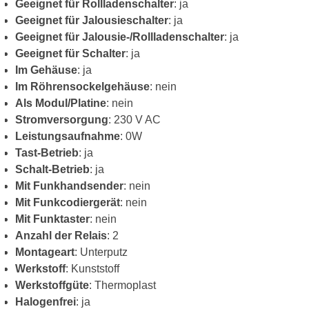
Geeignet für Rollladenschalter
: ja
Geeignet für Jalousieschalter
: ja
Geeignet für Jalousie-/Rollladenschalter
: ja
Geeignet für Schalter
: ja
Im Gehäuse
: ja
Im Röhrensockelgehäuse
: nein
Als Modul/Platine
: nein
Stromversorgung
: 230 V AC
Leistungsaufnahme
: 0W
Tast-Betrieb
: ja
Schalt-Betrieb
: ja
Mit Funkhandsender
: nein
Mit Funkcodiergerät
: nein
Mit Funktaster
: nein
Anzahl der Relais
: 2
Montageart
: Unterputz
Werkstoff
: Kunststoff
Werkstoffgüte
: Thermoplast
Halogenfrei
: ja