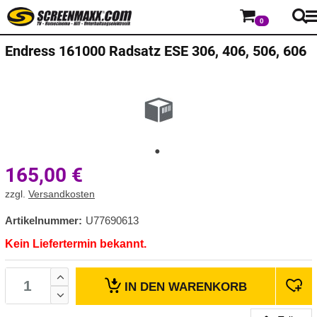
0
Endress
161000 Radsatz ESE 306, 406, 506, 606
165,00
€
zzgl.
Versandkosten
Artikelnummer:
U77690613
Kein Liefertermin bekannt.
IN DEN
WARENKORB