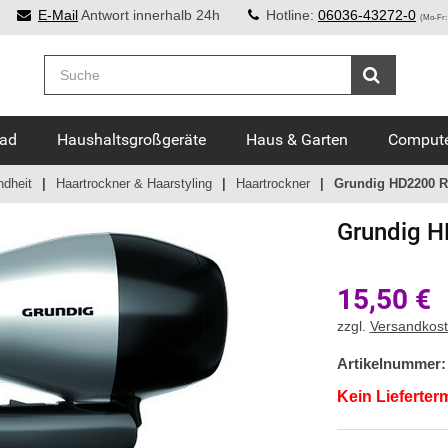
E-Mail
Antwort innerhalb 24h
Hotline:
06036-43272-0
(Mo-Fr:
Bad
Haushaltsgroßgeräte
Haus & Garten
Compute
ndheit
Haartrockner & Haarstyling
Haartrockner
Grundig HD2200 R
Grundig
H
15,50
€
zzgl.
Versandkos
Artikelnummer:
Kein Lieferter