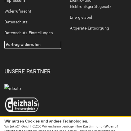
Impressum
Elektro- und
Elektronikgerätegesetz
Widerrufsrecht
Energielabel
Datenschutz
Altgeräte-Entsorgung
Datenschutz-Einstellungen
Vertrag widerrufen
UNSERE PARTNER
Wir nutzen Cookies und andere Technologien.
Wir (ukw24 GmbH, 61200 Wölfersheim) benötigen Ihre
Zustimmung (Widerruf
jederzeit möglich)
um Ihnen mit Hilfe von Cookies, Pixeln und vergleichbaren