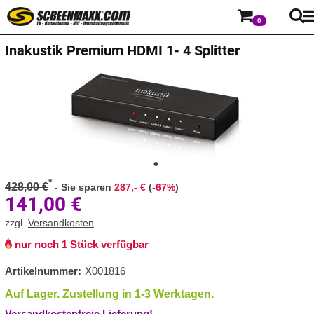
0
Inakustik Premium HDMI 1- 4 Splitter
*
428,00 €
-
Sie sparen
287,- €
(
-67%
)
141,00
€
zzgl.
Versandkosten
nur noch 1 Stück verfügbar
Artikelnummer:
X001816
Auf Lager. Zustellung in 1-3 Werktagen.
Versandkostenfreie Lieferung!