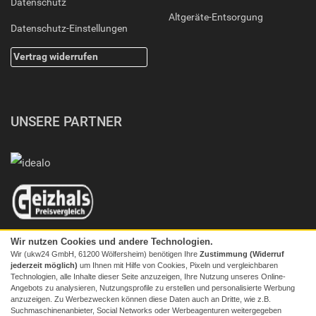
Datenschutz
Altgeräte-Entsorgung
Datenschutz-Einstellungen
Vertrag widerrufen
UNSERE PARTNER
Wir nutzen Cookies und andere Technologien.
Wir (ukw24 GmbH, 61200 Wölfersheim) benötigen Ihre
Zustimmung (Widerruf
jederzeit möglich)
um Ihnen mit Hilfe von Cookies, Pixeln und vergleichbaren
Technologien, alle Inhalte dieser Seite anzuzeigen, Ihre Nutzung unseres Online-
Angebots zu analysieren, Nutzungsprofile zu erstellen und personalisierte Werbung
anzuzeigen. Zu Werbezwecken können diese Daten auch an Dritte, wie z.B.
Suchmaschinenanbieter, Social Networks oder Werbeagenturen weitergegeben