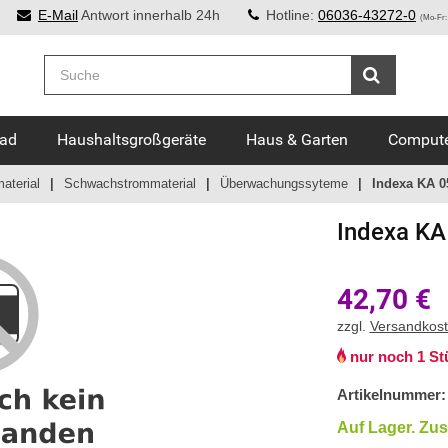
E-Mail
Antwort innerhalb 24h
Hotline:
06036-43272-0
(Mo-Fr:
Bad
Haushaltsgroßgeräte
Haus & Garten
Compute
aterial
Schwachstrommaterial
Überwachungssyteme
Indexa KA 0
Indexa
KA
42,70
€
zzgl.
Versandkos
nur noch 1 St
Artikelnummer:
Auf Lager. Zus