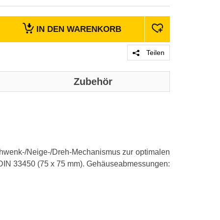
IN DEN
WARENKORB
Teilen
Zubehör
Genaue technis
Ausführung
chwenk-/Neige-/Dreh-Mechanismus zur optimalen
Montageart
nach DIN 33450 (75 x 75 mm). Gehäuseabmessungen:
Einsatzgebiet
Power over Et
Farbe