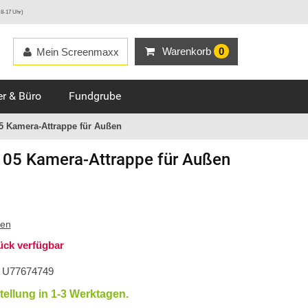
 8-17 Uhr)
Warenkorb
0
Mein Screenmaxx
r & Büro
Fundgrube
5 Kamera-Attrappe für Außen
 05 Kamera-Attrappe für Außen
ten
ück verfügbar
U77674749
tellung in 1-3 Werktagen.