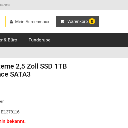
 8-17 Uhr)
Warenkorb
0
Mein Screenmaxx
r & Büro
Fundgrube
terne 2,5 Zoll SSD 1TB
nce SATA3
ten
E1379116
min bekannt.