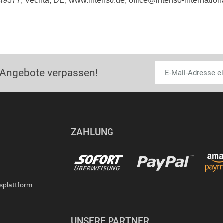
49377, Vechta, DE, www.intenso.de, office@intenso-internation
 Angebote verpassen!
ZAHLUNG
gsplattform
UNSERE PARTNER