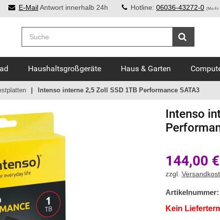
E-Mail
Antwort innerhalb 24h
Hotline:
06036-43272-0
(Mo-Fr:
Bad
Haushaltsgroßgeräte
Haus & Garten
Compute
stplatten
Intenso interne 2,5 Zoll SSD 1TB Performance SATA3
Intenso
in
Performa
144,00
€
zzgl.
Versandkos
Artikelnummer:
Kein Lieferter