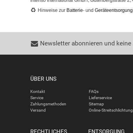
Intenso International GmbH, Gutenbergstraße 2, 
Hinweise zur
Batterie
- und
Geräteentsorgung
Newsletter abonnieren und keine
ÜBER UNS
Kontakt
FAQs
Service
Lieferservice
Zahlungsmethoden
Sitemap
Versand
Online-Streitschlichtun
RECHTLICHES
ENTSORGUNG